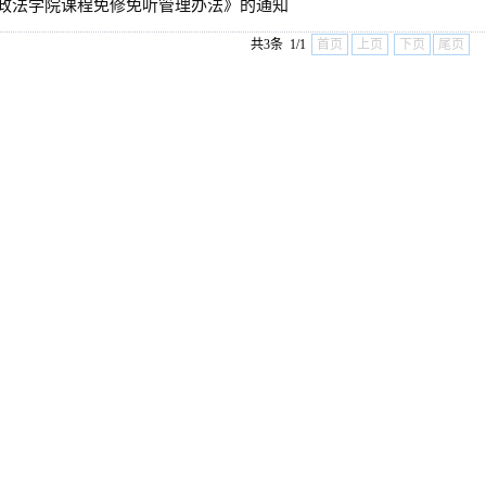
政法学院课程免修免听管理办法》的通知
共3条 1/1
首页
上页
下页
尾页