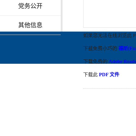
党务公开
其他信息
如果您无法在线浏览此 P
下载免费小巧的
福昕(Fox
下载免费的
Adobe Rea
下载此
PDF 文件
Copyright © 山
地址: 山东省济